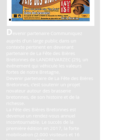
D
evenir partenaire Communiquez
auprès d'un large public dans un
contexte pertinent en devenant
partenaire de La Fête des Bières
Bretonnes de LANDREVARZEC (29), un
événement qui véhicule les valeurs
fortes de notre Bretagne.
Devenir partenaire de La Fête des Bières
Bretonnes, c’est soutenir un projet
novateur autour des brasserie
bretonnes, de son histoire et de la
richesse.
La Fête des Bières Bretonnes est
devenue un rendez-vous annuel
incontournable. Le succès de la
première édition en 2017, la forte
mobilisation (2.000 visiteurs et 16