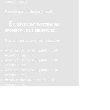
compétences.
Faite la demande par E-mail
E
N DEVENANT PARTENAIRE
SPONSOR VOUS BENEFICIEZ :
Nos supports de communication
Affiches format A3 quadri : 500
exemplaires
Affiches format A2 quadri : 200
exemplaires
Affiches format A0 quadri : 100
exemplaires
Programme* quadri : 10 000
exemplaires
Set de table pour les restaurants
Sur le site internet
(plus de 3 000 visiteurs
en 2017)
Page Facebook
Mailing