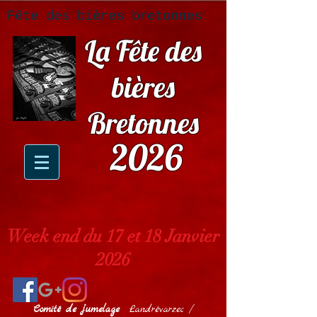
Fête des bières bretonnes
La Fête des
bières
Bretonnes
2026
Week end du 17 et 18 Janvier
2026
Comité de jumelage
Landrévarzec /